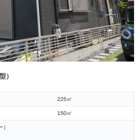
型）
225㎡
150㎡
ー）