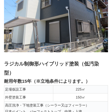
ラジカル制御形ハイブリッド塗装（低汚染
型）
耐用年数15年（※立地条件によります。）
足場仮設工事
225㎡
外壁塗装工事
150㎡
高圧洗浄・下地塗装工事（シーラー又はフィーラー）
日本ペイント パーフェクトトップ 中塗・上塗