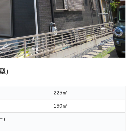
型）
225㎡
150㎡
ー）