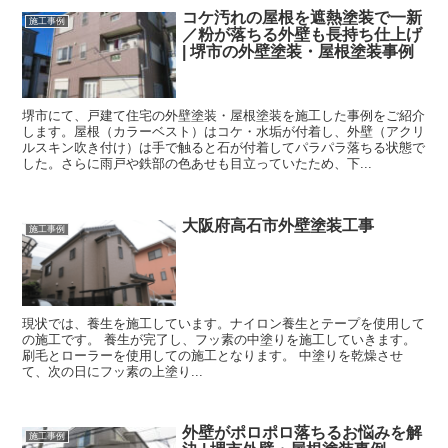
コケ汚れの屋根を遮熱塗装で一新
施工事例
／粉が落ちる外壁も長持ち仕上げ
| 堺市の外壁塗装・屋根塗装事例
堺市にて、戸建て住宅の外壁塗装・屋根塗装を施工した事例をご紹介
します。屋根（カラーベスト）はコケ・水垢が付着し、外壁（アクリ
ルスキン吹き付け）は手で触ると石が付着してパラパラ落ちる状態で
した。さらに雨戸や鉄部の色あせも目立っていたため、下...
大阪府高石市外壁塗装工事
施工事例
現状では、養生を施工しています。ナイロン養生とテープを使用して
の施工です。 養生が完了し、フッ素の中塗りを施工していきます。
刷毛とローラーを使用しての施工となります。 中塗りを乾燥させ
て、次の日にフッ素の上塗り...
外壁がポロポロ落ちるお悩みを解
施工事例